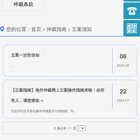
仲裁条款
作仲裁
您的位置：
首页
>
仲裁指南
>
立案须知
06
立案一次性告知
2025-06
....
22
【立案指南】焦作仲裁网上立案操作指南来啦！@所
有人，请您查收→
2024-07
为提升经济矛盾化解和仲裁案件办理效能，为....
2 条记录 1/1 页